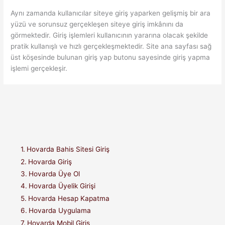
Aynı zamanda kullanıcılar siteye giriş yaparken gelişmiş bir ara
yüzü ve sorunsuz gerçekleşen siteye giriş imkânını da
görmektedir. Giriş işlemleri kullanıcının yararına olacak şekilde
pratik kullanışlı ve hızlı gerçekleşmektedir. Site ana sayfası sağ
üst köşesinde bulunan giriş yap butonu sayesinde giriş yapma
işlemi gerçekleşir.
Hovarda Bahis Sitesi Giriş
Hovarda Giriş
Hovarda Üye Ol
Hovarda Üyelik Girişi
Hovarda Hesap Kapatma
Hovarda Uygulama
Hovarda Mobil Giriş