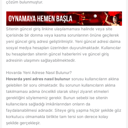
çözüm bulunmuştur.
Sitenin güncel giriş linkine ulaşılamaması halinde veya site
içerisinde bir donma veya kasma sorunlarının önüne geçilerek
yeni güncel giriş adresi geliştirilmiştir. Yeni güncel adresi daima
sosyal medya hesapları üzerinden duyurulmaktadır. Kullanıcılar
bu hesaplardan sitenin güncel haberlerini ve güncel giriş
adresinin ulaşımını sağlayabilmektedir.
Hovarda Yeni Adrese Nasıl Bulunur?
Hovarda yeni adres nasıl bulunur
sorusu kullanıcıların aklına
gelebilen bir soru olmaktadır. Bu sorunun kullanıcıların aklına
takılmaması adıma öncelikli olarak siteyi ziyaret etmeleri
gerektiğini söylememiz gerekir. Bunun sebebi ise sitenin
kullanıcılara sağladığı imkânlarından onların da
faydalanabilmesi adınadır. Siteye giriş yapma hiçbir şekilde göz
korkutucu olmamakla birlikte tam tersi son derece kolay
şekilde gerçekleşir.