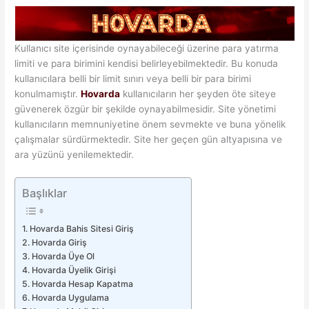
Kullanıcı site içerisinde oynayabileceği üzerine para yatırma
limiti ve para birimini kendisi belirleyebilmektedir. Bu konuda
kullanıcılara belli bir limit sınırı veya belli bir para birimi
konulmamıştır.
Hovarda
kullanıcıların her şeyden öte siteye
güvenerek özgür bir şekilde oynayabilmesidir. Site yönetimi
kullanıcıların memnuniyetine önem sevmekte ve buna yönelik
çalışmalar sürdürmektedir. Site her geçen gün altyapısına ve
ara yüzünü yenilemektedir.
Başlıklar
Hovarda Bahis Sitesi Giriş
Hovarda Giriş
Hovarda Üye Ol
Hovarda Üyelik Girişi
Hovarda Hesap Kapatma
Hovarda Uygulama