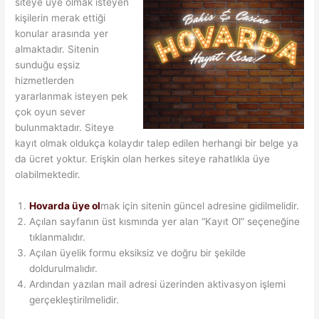
siteye üye olmak isteyen
kişilerin merak ettiği
konular arasında yer
almaktadır. Sitenin
sunduğu eşsiz
hizmetlerden
yararlanmak isteyen pek
çok oyun sever
bulunmaktadır. Siteye
kayıt olmak oldukça kolaydır talep edilen herhangi bir belge ya
da ücret yoktur. Erişkin olan herkes siteye rahatlıkla üye
olabilmektedir.
Hovarda üye ol
mak için sitenin güncel adresine gidilmelidir.
Açılan sayfanın üst kısmında yer alan “Kayıt Ol” seçeneğine
tıklanmalıdır.
Açılan üyelik formu eksiksiz ve doğru bir şekilde
doldurulmalıdır.
Ardından yazılan mail adresi üzerinden aktivasyon işlemi
gerçekleştirilmelidir.