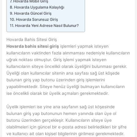
Hovarda Mobil Giriş
Hovarda Uygulama Kolaylığı
Hovarda Güncel Giriş
Hovarda Sorunsuz Giriş
Hovarda Yeni Adrese Nasıl Bulunur?
Hovarda Bahis Sitesi Giriş
Hovarda bahis sitesi giriş
işlemleri yapmak isteyen
kullanıcıların vaktinden fazla alınmaması nedeniyle kullanıcıların
uğrak noktası olmuştur. Giriş işlemi yapmak isteyen
kullanıcıların siteye öncelikli olarak üyeliğini bulunması gerekir.
Üyeliği olan kullanıcılar sitenin ana sayfası sağ üst köşede
bulunan giriş yap butonu üzerinden giriş işlemlerini
yapabilmektedir. Siteye henüz üyeliği bulmayan kullanıcıların
ise öncelikli olarak bir üyelik açmaları gerekmektedir.
Üyelik işlemleri ise yine ana sayfanın sağ üst köşesinde
bulunan giriş yap butonunun hemen yanında olan üye ol
butonu üzerinden gerçekleşir. Kullanıcıların siteye üye
olabilmeleri için güncel bir e-posta adresi belirledikleri bir şifre
ve kullanıcı ait olan kişisel bilgilerinin girilmesi gerekmektedir.